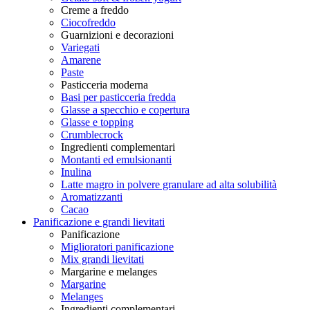
Creme a freddo
Ciocofreddo
Guarnizioni e decorazioni
Variegati
Amarene
Paste
Pasticceria moderna
Basi per pasticceria fredda
Glasse a specchio e copertura
Glasse e topping
Crumblecrock
Ingredienti complementari
Montanti ed emulsionanti
Inulina
Latte magro in polvere granulare ad alta solubilità
Aromatizzanti
Cacao
Panificazione e grandi lievitati
Panificazione
Miglioratori panificazione
Mix grandi lievitati
Margarine e melanges
Margarine
Melanges
Ingredienti complementari