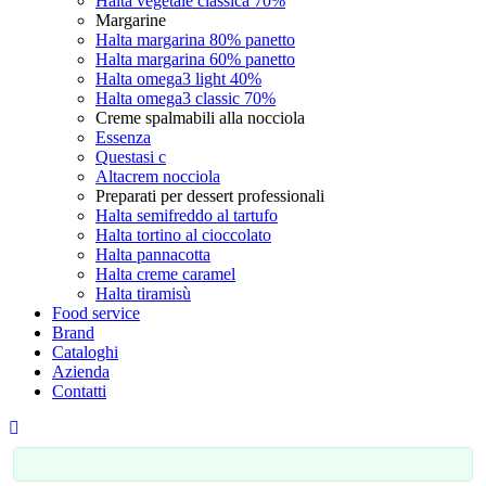
Halta vegetale classica 70%
Margarine
Halta margarina 80% panetto
Halta margarina 60% panetto
Halta omega3 light 40%
Halta omega3 classic 70%
Creme spalmabili alla nocciola
Essenza
Questasi c
Altacrem nocciola
Preparati per dessert professionali
Halta semifreddo al tartufo
Halta tortino al cioccolato
Halta pannacotta
Halta creme caramel
Halta tiramisù
Food service
Brand
Cataloghi
Azienda
Contatti