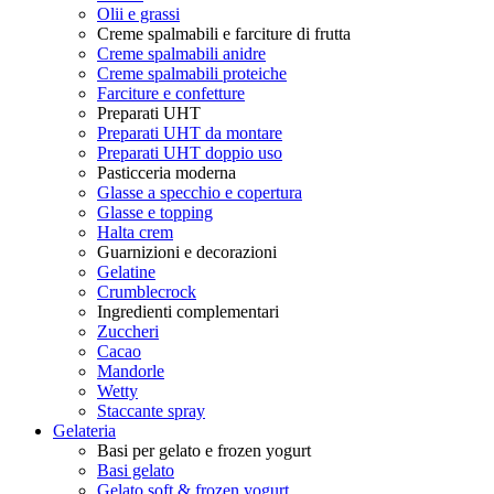
Olii e grassi
Creme spalmabili e farciture di frutta
Creme spalmabili anidre
Creme spalmabili proteiche
Farciture e confetture
Preparati UHT
Preparati UHT da montare
Preparati UHT doppio uso
Pasticceria moderna
Glasse a specchio e copertura
Glasse e topping
Halta crem
Guarnizioni e decorazioni
Gelatine
Crumblecrock
Ingredienti complementari
Zuccheri
Cacao
Mandorle
Wetty
Staccante spray
Gelateria
Basi per gelato e frozen yogurt
Basi gelato
Gelato soft & frozen yogurt