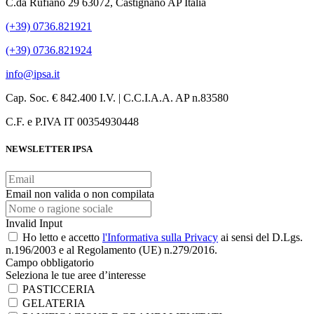
C.da Rufiano 29 63072, Castignano AP Italia
(+39) 0736.821921
(+39) 0736.821924
info@ipsa.it
Cap. Soc. € 842.400 I.V. | C.C.I.A.A. AP n.83580
C.F. e P.IVA IT 00354930448
NEWSLETTER IPSA
Email non valida o non compilata
Invalid Input
Ho letto e accetto
l'Informativa sulla Privacy
ai sensi del D.Lgs.
n.196/2003 e al Regolamento (UE) n.279/2016.
Campo obbligatorio
Seleziona le tue aree d’interesse
PASTICCERIA
GELATERIA