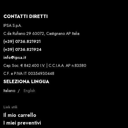
CONTATTI DIRETTI
IPSA S.p.A.
C.da Rufiano 29 63072, Castignano AP Italia
(+39) 0736.821921
(+39) 0736.821924
info@ipsa.it
Cap. Soc. € 842.400 I.V. | C.C.I.A.A. AP n.83580
C.F. e P.IVA IT 00354930448
SELEZIONA LINGUA
Seleziona la tua lingua
Italiano
English
Link utili
Il mio carrello
I miei preventivi