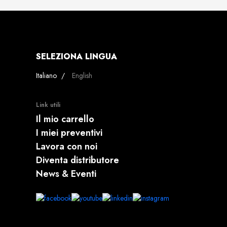
SELEZIONA LINGUA
Seleziona la tua lingua
Italiano
English
Link utili
Il mio carrello
I miei preventivi
Lavora con noi
Diventa distributore
News & Eventi