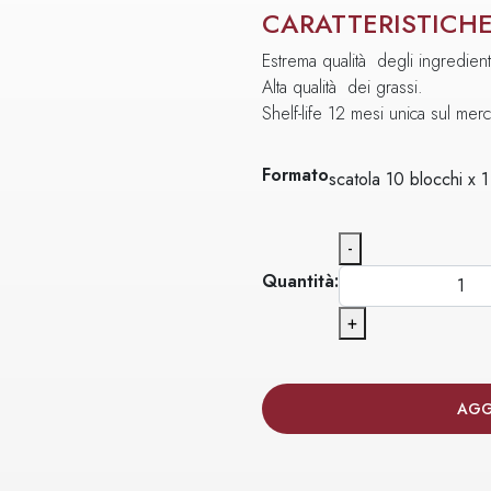
CARATTERISTICH
Estrema qualità degli ingredient
Alta qualità dei grassi.
Shelf-life 12 mesi unica sul merc
Formato
scatola 10 blocchi x 
-
Quantità:
+
AGG