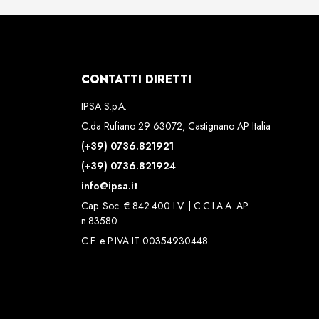
CONTATTI DIRETTI
IPSA S.p.A.
C.da Rufiano 29 63072, Castignano AP Italia
(+39) 0736.821921
(+39) 0736.821924
info@ipsa.it
Cap. Soc. € 842.400 I.V. | C.C.I.A.A. AP
n.83580
C.F. e P.IVA IT 00354930448