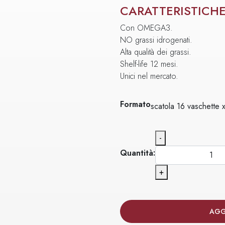
CARATTERISTICH
Con OMEGA3.
NO grassi idrogenati.
Alta qualità dei grassi.
Shelf-life 12 mesi.
Unici nel mercato.
Formato
scatola 16 vaschette 
-
Quantità:
+
AGG