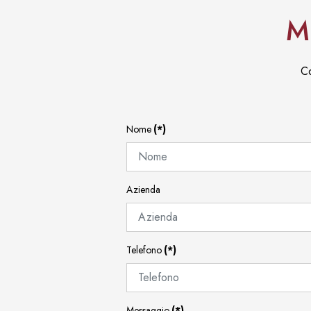
M
Co
Nome
(*)
Azienda
Telefono
(*)
Messaggio
(*)