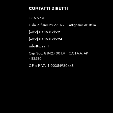
CONTATTI DIRETTI
IPSA S.p.A.
C.da Rufiano 29 63072, Castignano AP Italia
(+39) 0736.821921
(+39) 0736.821924
info@ipsa.it
Cap. Soc. € 842.400 I.V. | C.C.I.A.A. AP
n.83580
C.F. e P.IVA IT 00354930448