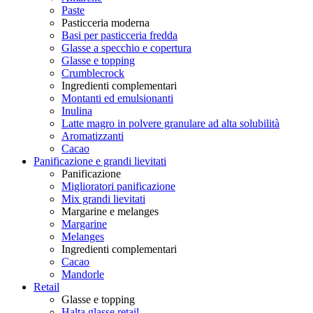
Paste
Pasticceria moderna
Basi per pasticceria fredda
Glasse a specchio e copertura
Glasse e topping
Crumblecrock
Ingredienti complementari
Montanti ed emulsionanti
Inulina
Latte magro in polvere granulare ad alta solubilità
Aromatizzanti
Cacao
Panificazione e grandi lievitati
Panificazione
Miglioratori panificazione
Mix grandi lievitati
Margarine e melanges
Margarine
Melanges
Ingredienti complementari
Cacao
Mandorle
Retail
Glasse e topping
Halta glasse retail