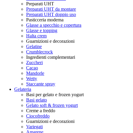
Preparati UHT
Preparati UHT da montare
Preparati UHT doppio uso
Pasticceria moderna
Glasse a specchio e copertura
Glasse e topping
Halta crem
Guarnizioni e decorazioni
Gelatine
Crumblecrock
Ingredienti complementari
Zuccheri
Cacao
Mandorle
Wetty
Staccante spray
Gelateria
Basi per gelato e frozen yogurt
Basi gelato
Gelato soft & frozen yogurt
Creme a freddo
Ciocofreddo
Guarnizioni e decorazioni
Variegati
Amarene