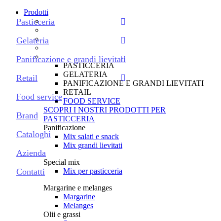
Prodotti
Pasticceria
Gelateria
Panificazione e grandi lievitati
PASTICCERIA
GELATERIA
Retail
PANIFICAZIONE E GRANDI LIEVITATI
RETAIL
Food service
FOOD SERVICE
SCOPRI I NOSTRI PRODOTTI PER
Brand
PASTICCERIA
Panificazione
Cataloghi
Mix salati e snack
Mix grandi lievitati
Azienda
Special mix
Contatti
Mix per pasticceria
Margarine e melanges
Margarine
Melanges
Olii e grassi