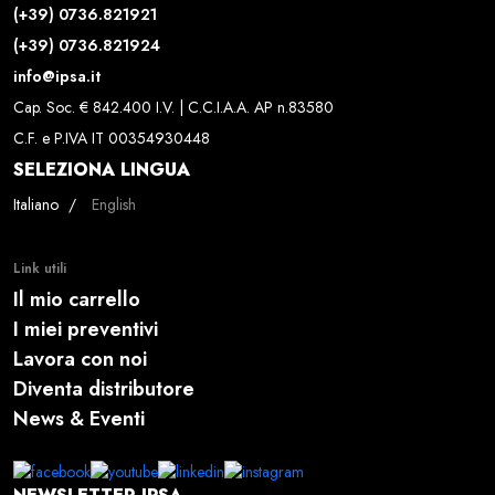
(+39) 0736.821921
(+39) 0736.821924
info@ipsa.it
Cap. Soc. € 842.400 I.V. | C.C.I.A.A. AP n.83580
C.F. e P.IVA IT 00354930448
SELEZIONA LINGUA
Seleziona la tua lingua
Italiano
English
Link utili
Il mio carrello
I miei preventivi
Lavora con noi
Diventa distributore
News & Eventi