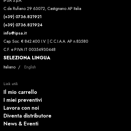
IPSA S.p.A.
C.da Rufiano 29 63072, Castignano AP Italia
(+39) 0736.821921
(+39) 0736.821924
info@ipsa.it
Cap. Soc. € 842.400 I.V. | C.C.I.A.A. AP n.83580
C.F. e P.IVA IT 00354930448
SELEZIONA LINGUA
Seleziona la tua lingua
Italiano
English
Link utili
Il mio carrello
I miei preventivi
Lavora con noi
Diventa distributore
News & Eventi