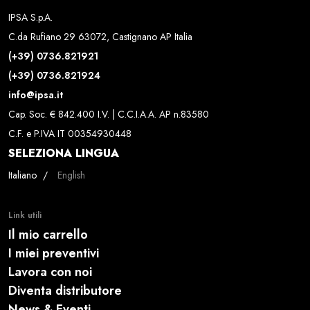
IPSA S.p.A.
C.da Rufiano 29 63072, Castignano AP Italia
(+39) 0736.821921
(+39) 0736.821924
info@ipsa.it
Cap. Soc. € 842.400 I.V. | C.C.I.A.A. AP n.83580
C.F. e P.IVA IT 00354930448
SELEZIONA LINGUA
Seleziona la tua lingua
Italiano
English
Link utili
Il mio carrello
I miei preventivi
Lavora con noi
Diventa distributore
News & Eventi