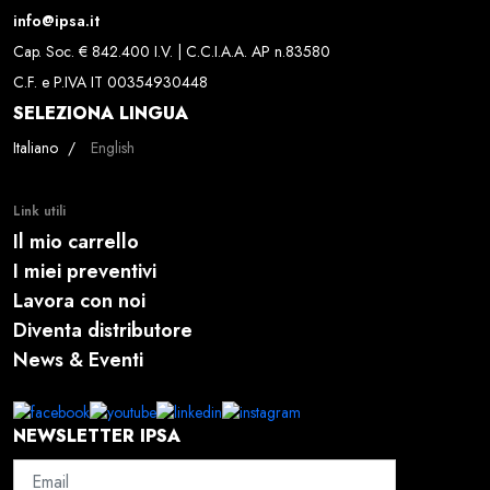
info@ipsa.it
Cap. Soc. € 842.400 I.V. | C.C.I.A.A. AP n.83580
C.F. e P.IVA IT 00354930448
SELEZIONA LINGUA
Seleziona la tua lingua
Italiano
English
Link utili
Il mio carrello
I miei preventivi
Lavora con noi
Diventa distributore
News & Eventi
NEWSLETTER IPSA