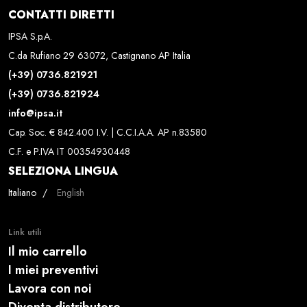
CONTATTI DIRETTI
IPSA S.p.A.
C.da Rufiano 29 63072, Castignano AP Italia
(+39) 0736.821921
(+39) 0736.821924
info@ipsa.it
Cap. Soc. € 842.400 I.V. | C.C.I.A.A. AP n.83580
C.F. e P.IVA IT 00354930448
SELEZIONA LINGUA
Seleziona la tua lingua
Italiano
English
Link utili
Il mio carrello
I miei preventivi
Lavora con noi
Diventa distributore