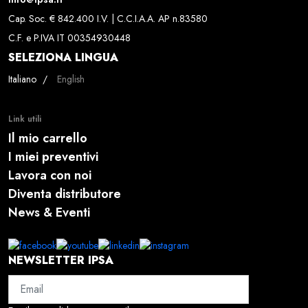
Cap. Soc. € 842.400 I.V. | C.C.I.A.A. AP n.83580
C.F. e P.IVA IT 00354930448
SELEZIONA LINGUA
Seleziona la tua lingua
Italiano
English
Link utili
Il mio carrello
I miei preventivi
Lavora con noi
Diventa distributore
News & Eventi
NEWSLETTER IPSA